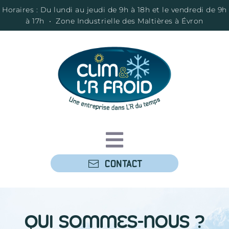
Horaires : Du lundi au jeudi de 9h à 18h et le vendredi de 9h
à 17h • Zone Industrielle des Maltières à Évron
CONTACT
Qui sommes-nous ?